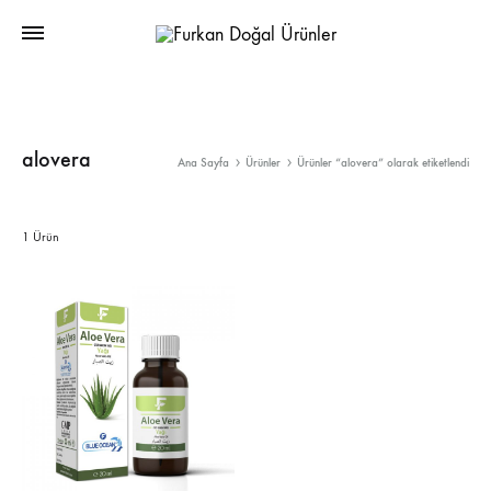
Furkan
Bitkisel
Doğal
Ürünler
Ürünler
|
Fason
alovera
Ana Sayfa
Ürünler
Ürünler “alovera” olarak etiketlendi
Üretimi
1 Ürün