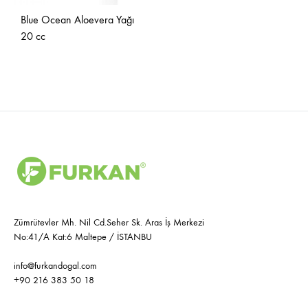
Blue Ocean Aloevera Yağı
20 cc
İSTEK
LİSTESİNE
EKLE
Zümrütevler Mh. Nil Cd.Seher Sk. Aras İş Merkezi
No:41/A Kat:6 Maltepe / İSTANBU
info@furkandogal.com
+90 216 383 50 18