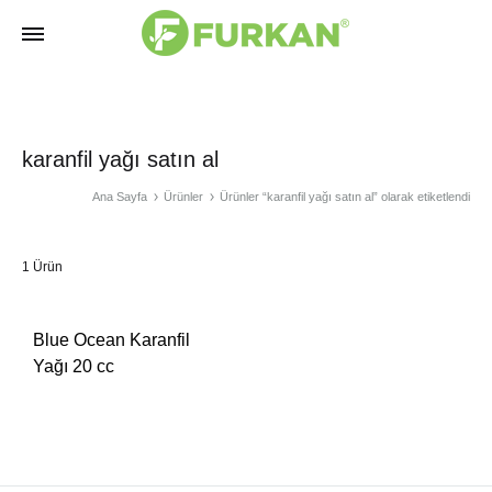
Furkan
Bitkisel
Doğal
Ürünler
Ürünler
|
karanfil yağı satın al
Fason
Ana Sayfa
Ürünler
Ürünler “karanfil yağı satın al” olarak etiketlendi
Üretimi
1 Ürün
Blue Ocean Karanfil
Yağı 20 cc
İSTEK
LİSTESİNE
EKLE