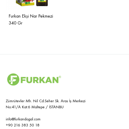
Furkan Ekşi Nar Pekmezi
340 Gr
İSTEK
LİSTESİNE
EKLE
Zümrütevler Mh. Nil Cd.Seher Sk. Aras İş Merkezi
No:41/A Kat:6 Maltepe / İSTANBU
info@furkandogal.com
+90 216 383 50 18