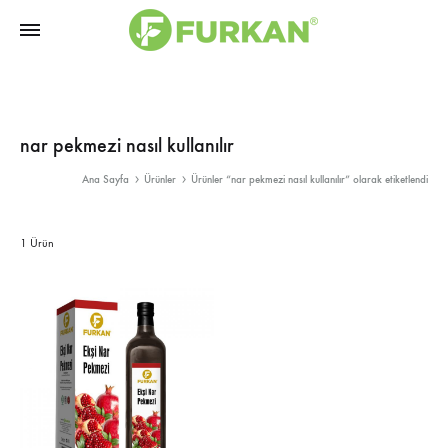
Furkan
Bitkisel
Doğal
Ürünler
Ürünler
|
nar pekmezi nasıl kullanılır
Fason
Ana Sayfa
Ürünler
Ürünler “nar pekmezi nasıl kullanılır” olarak etiketlendi
Üretimi
1 Ürün