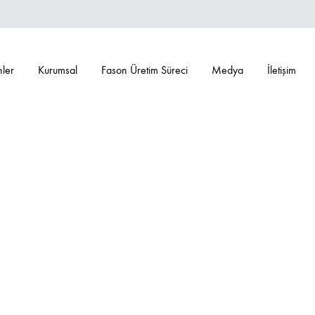
nler
Kurumsal
Fason Üretim Süreci
Medya
İletişim
RANSLARIMIZ
eferanslarımız
Referanslarımız