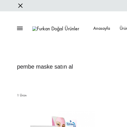
Anasayfa
Ürü
Furkan
Bitkisel
Doğal
Ürünler
Ürünler
|
Fason
HAKKIMIZDA
REFE
pembe maske satın al
Üretimi
İnsan Kaynakları
Yurtiçi R
Sertifikalar
Yurtdışı 
1 Ürün
Şubelerimiz