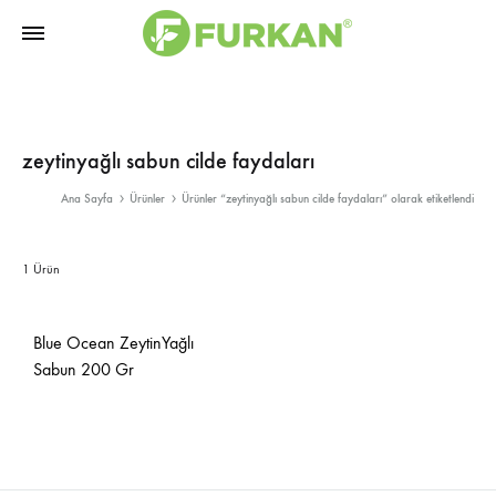
Furkan
Bitkisel
Doğal
Ürünler
Ürünler
|
zeytinyağlı sabun cilde faydaları
Fason
Ana Sayfa
Ürünler
Ürünler “zeytinyağlı sabun cilde faydaları” olarak etiketlendi
Üretimi
1 Ürün
Blue Ocean ZeytinYağlı
Sabun 200 Gr
İSTEK
LİSTESİNE
EKLE