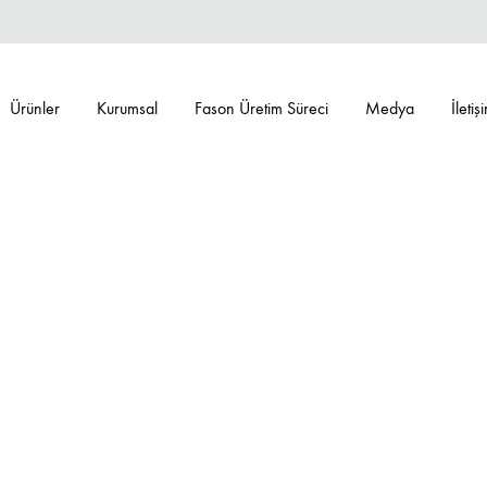
Ürünler
Kurumsal
Fason Üretim Süreci
Medya
İletiş
ANSLARIMIZ
eferanslarımız
Referanslarımız