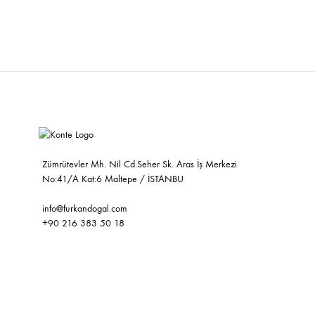
İSTEK
LİSTESİNE
EKLE
Zümrütevler Mh. Nil Cd.Seher Sk. Aras İş Merkezi
No:41/A Kat:6 Maltepe / İSTANBU
info@furkandogal.com
+90 216 383 50 18