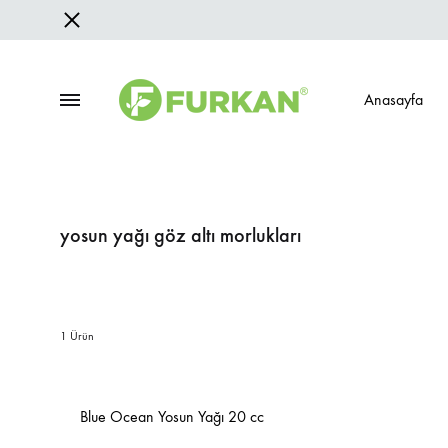
Anasayfa
Furkan
Bitkisel
Doğal
Ürünler
Ürünler
|
HAKKIMIZDA
REFER
yosun yağı göz altı morlukları
Fason
Üretimi
İnsan Kaynakları
Yurtiçi R
Sertifikalar
Yurtdışı 
1 Ürün
Şubelerimiz
Blue Ocean Yosun Yağı 20 cc