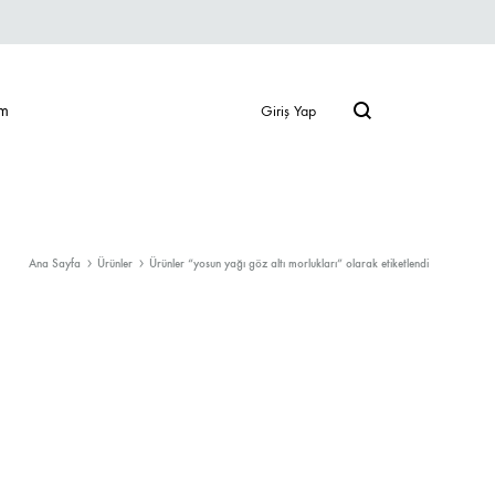
im
Giriş Yap
Ana Sayfa
Ürünler
Ürünler “yosun yağı göz altı morlukları” olarak etiketlendi