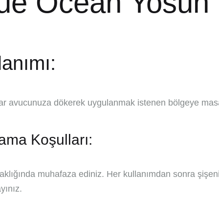
ue Ocean Yosun 
lanımı:
tar avucunuza dökerek uygulanmak istenen bölgeye masa
ama Koşulları:
aklığında muhafaza ediniz. Her kullanımdan sonra şişeni
yınız.