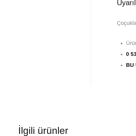
Uyarıl
Çoçukla
Ürün
0 5
BU 
İlgili ürünler