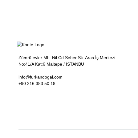
EKLE
Zümrütevler Mh. Nil Cd.Seher Sk. Aras İş Merkezi
No:41/A Kat:6 Maltepe / İSTANBU
info@furkandogal.com
+90 216 383 50 18