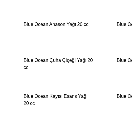
Blue Ocean Anason Yağı 20 cc
Blue Oc
İSTEK
LİSTESİNE
EKLE
Blue Ocean Çuha Çiçeği Yağı 20
Blue O
cc
İSTEK
LİSTESİNE
Blue Ocean Kayısı Esans Yağı
Blue O
EKLE
20 cc
İSTEK
LİSTESİNE