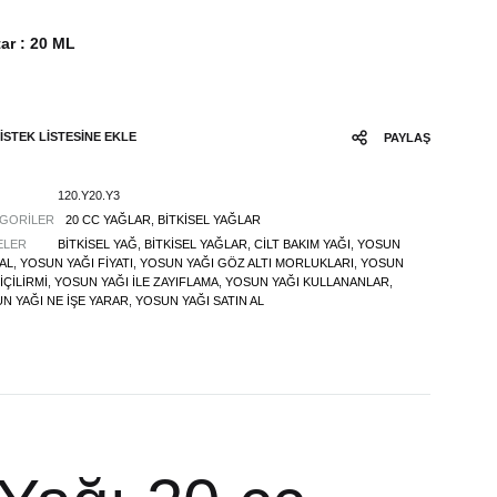
ar : 20 ML
İSTEK LİSTESİNE EKLE
PAYLAŞ
120.Y20.Y3
GORILER
20 CC YAĞLAR
,
BITKISEL YAĞLAR
ELER
BITKISEL YAĞ
,
BITKISEL YAĞLAR
,
CILT BAKIM YAĞI
,
YOSUN
 AL
,
YOSUN YAĞI FIYATI
,
YOSUN YAĞI GÖZ ALTI MORLUKLARI
,
YOSUN
IÇILIRMI
,
YOSUN YAĞI ILE ZAYIFLAMA
,
YOSUN YAĞI KULLANANLAR
,
N YAĞI NE IŞE YARAR
,
YOSUN YAĞI SATIN AL