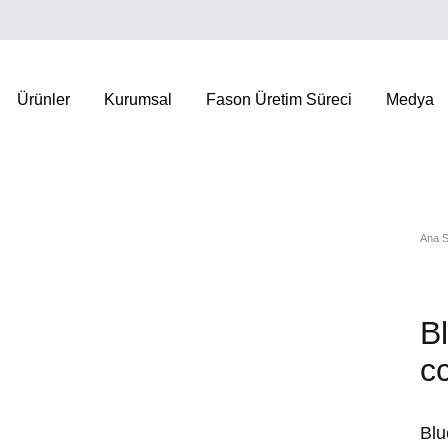
Ürünler
Kurumsal
Fason Üretim Süreci
Medya
RANSLARIMIZ
Ana S
 Referanslarımız
ı Referanslarımız
B
c
Blu