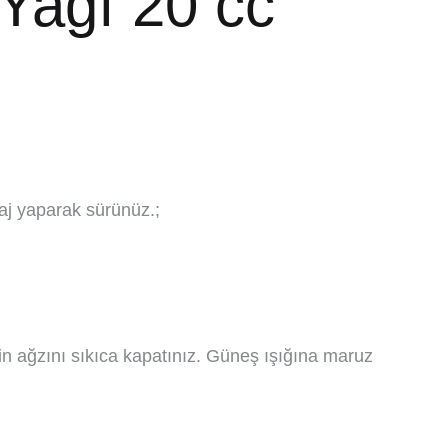
Yağı 20 cc
j yaparak sürünüz.;
n ağzını sıkıca kapatınız. Güneş ışığına maruz