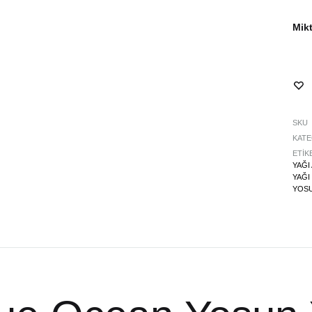
Mikt
SKU
KATE
ETIK
YAĞI
YAĞI 
YOSU