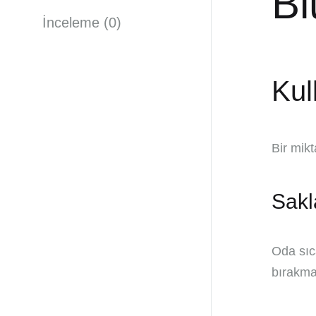
Bl
İnceleme (0)
Kul
Bir mik
Sakl
Oda sıc
bırakma